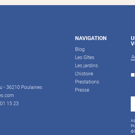
NAVIGATION
U
V
Blog
Les Gîtes
Les jardins
L’histoire
Prestations
u - 36210 Poulaines
Presse
es.com
3 01 15 23
Aq
Ph
©C