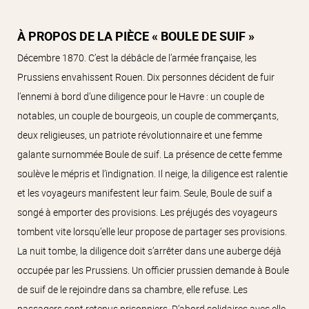
À PROPOS DE LA PIÈCE « BOULE DE SUIF »
Décembre 1870. C’est la débâcle de l’armée française, les
Prussiens envahissent Rouen. Dix personnes décident de fuir
l’ennemi à bord d’une diligence pour le Havre : un couple de
notables, un couple de bourgeois, un couple de commerçants,
deux religieuses, un patriote révolutionnaire et une femme
galante surnommée Boule de suif. La présence de cette femme
soulève le mépris et l’indignation. Il neige, la diligence est ralentie
et les voyageurs manifestent leur faim. Seule, Boule de suif a
songé à emporter des provisions. Les préjugés des voyageurs
tombent vite lorsqu’elle leur propose de partager ses provisions.
La nuit tombe, la diligence doit s’arrêter dans une auberge déjà
occupée par les Prussiens. Un officier prussien demande à Boule
de suif de le rejoindre dans sa chambre, elle refuse. Les
passagers sont retenus prisonniers. D’abord solidaires avec elle,