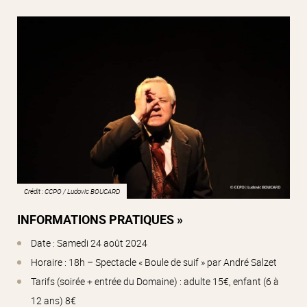
Crédit : CCPO / Ludovic BOUCARD
INFORMATIONS PRATIQUES »
Date : Samedi 24 août 2024
Horaire : 18h – Spectacle « Boule de suif » par André Salzet
Tarifs (soirée + entrée du Domaine) : adulte 15€, enfant (6 à
12 ans) 8€