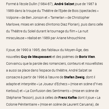
Formé à l’école Dullin (1984-87),
André Salzet
joue de 1987 à
1989 dans la troupe du Théâtre de l’Epée de Bois (spectacles «
Volpone » de Ben Jonson et « Tamerlan » de Christopher
Marlowe, mises en scènes d’Antonio Diaz Florian), puis dans celle
du Théâtre du Soleil durant le tournage du film « La nuit
miraculeuse » réalisé en 1989 par Ariane Mnouchkine.
Il joue, de 1990 à 1995, des fabliaux du Moyen-Âge, des
nouvelles
Guy de Maupassant
et des poèmes de
Boris Vian
.
Convaincu que la parole des romanciers, conteurs et nouvellistes
a aussi sa place dans l’espace du théâtre, André Salzet se
consacre à partir de 1996 à l’œuvre de
Stefan Zweig
, dont il
adapte et interprète « Le Joueur d’Echecs » (mise en scène d’Yves
Kerboul) et « La Confusion des Sentiments » (mise en scène de
Stéphanie Tesson), puis à celles de
Franz Kafka
dont il joue « La
Colonie Pénitentiaire » (mise en scène de Laurent Caruana), de