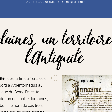
AD 18, 8G/2050, aveu 1525, François Herpin
laines, un territoir
l’Antiquité
ité
; dès la fin du 1er siècle il
u Nord à Argentomagus au
ique du Berry. De cette
dation de quatre domaines,
bon. Le nom de ces trois