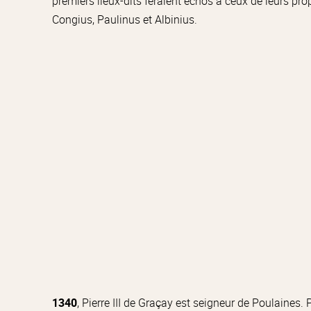
premiers lieux-dits feraient échos à ceux de leurs propr
Congius, Paulinus et Albinius.
1340
, Pierre III de Graçay est seigneur de Poulaines. 