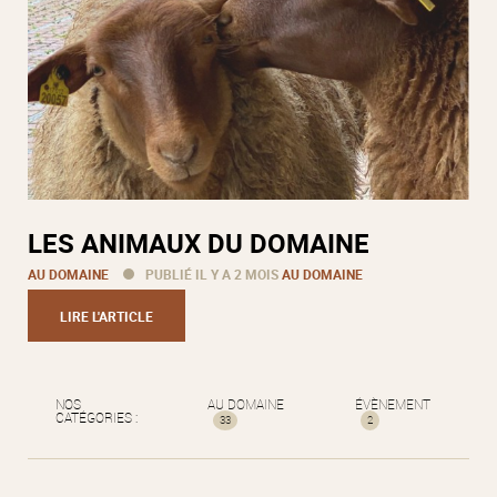
LES ANIMAUX DU DOMAINE
AU DOMAINE
PUBLIÉ IL Y A 2 MOIS
AU DOMAINE
LIRE L'ARTICLE
NOS
AU DOMAINE
ÉVÈNEMENT
CATÉGORIES :
33
2