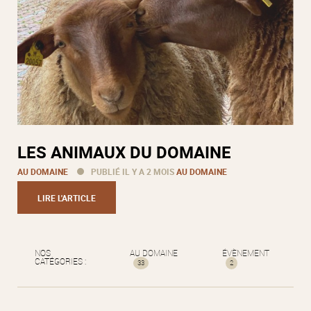
LES ANIMAUX DU DOMAINE
AU DOMAINE
PUBLIÉ IL Y A 2 MOIS
AU DOMAINE
LIRE L'ARTICLE
NOS
AU DOMAINE
ÉVÈNEMENT
CATÉGORIES :
33
2