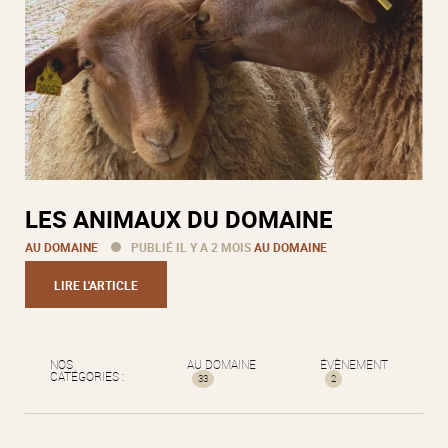
LES ANIMAUX DU DOMAINE
AU DOMAINE
PUBLIÉ IL Y A 2 MOIS
AU DOMAINE
LIRE L'ARTICLE
NOS
AU DOMAINE
ÉVÈNEMENT
CATÉGORIES :
33
2