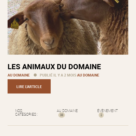
LES ANIMAUX DU DOMAINE
AU DOMAINE
PUBLIÉ IL Y A 2 MOIS
AU DOMAINE
LIRE L'ARTICLE
NOS
AU DOMAINE
ÉVÈNEMENT
CATÉGORIES :
33
2