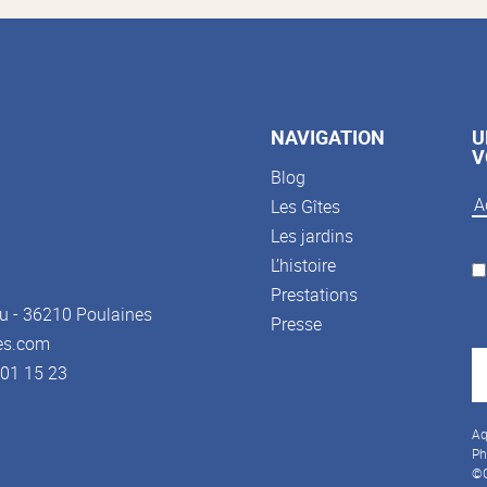
NAVIGATION
U
V
Blog
Les Gîtes
Les jardins
L’histoire
Prestations
u - 36210 Poulaines
Presse
es.com
3 01 15 23
Aq
Ph
©C