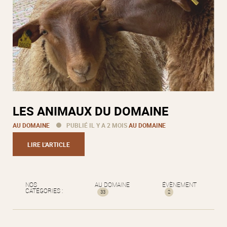
LES ANIMAUX DU DOMAINE
AU DOMAINE
PUBLIÉ IL Y A 2 MOIS
AU DOMAINE
LIRE L'ARTICLE
NOS
AU DOMAINE
ÉVÈNEMENT
CATÉGORIES :
33
2