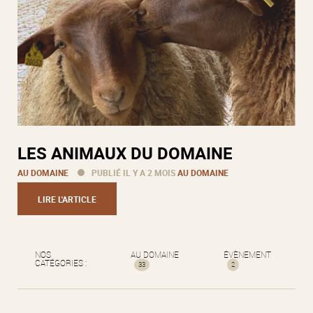
LES ANIMAUX DU DOMAINE
AU DOMAINE
PUBLIÉ IL Y A 2 MOIS
AU DOMAINE
LIRE L'ARTICLE
NOS
AU DOMAINE
ÉVÈNEMENT
CATÉGORIES :
33
2