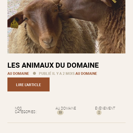
LES ANIMAUX DU DOMAINE
AU DOMAINE
PUBLIÉ IL Y A 2 MOIS
AU DOMAINE
LIRE L'ARTICLE
NOS
AU DOMAINE
ÉVÈNEMENT
CATÉGORIES :
33
2