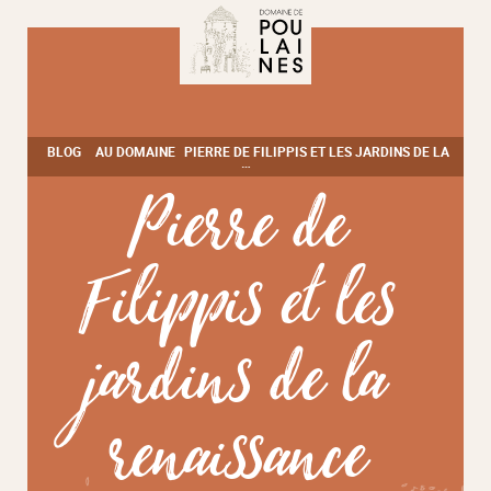
Aller
directement
au
contenu
BLOG
AU DOMAINE
PIERRE DE FILIPPIS ET LES JARDINS DE LA
…
Pierre de
Filippis et les
jardins de la
renaissance