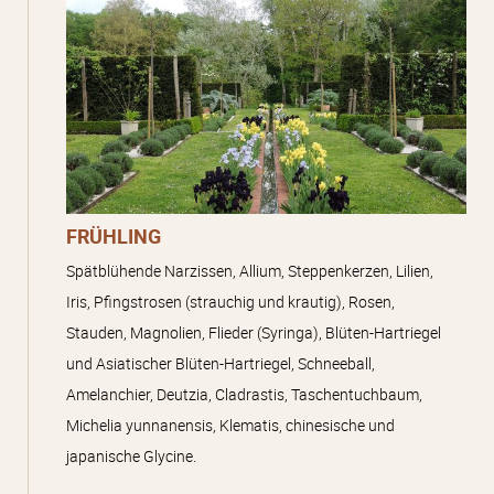
Aufgrund der Unwetter der letzten Tage
, werden die Gärten und
das Arboretum von Poulaines
ab dem 1. November
leider
geschlossen
sein.
Wir freuen uns auf Ihren
Besuch im April 2025
, wenn die Gärten
FRÜHLING
wiedereröffnet werden: wir versprechen Ihnen Überraschungen!
Spätblühende Narzissen, Allium, Steppenkerzen, Lilien,
Iris, Pfingstrosen (strauchig und krautig), Rosen,
Stauden, Magnolien, Flieder (Syringa), Blüten-Hartriegel
und Asiatischer Blüten-Hartriegel, Schneeball,
Öffnung des Gartens für Gruppen
Amelanchier, Deutzia, Cladrastis, Taschentuchbaum,
Michelia yunnanensis, Klematis, chinesische und
japanische Glycine.