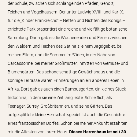
der Schule, zwischen sich schlängelnden Pfaden, Gehölz,
Teichen und Vogelhäusern. Der unter Ludwig XVIII. und Karl X.
für die „Kinder Frankreichs“ – Neffen und Nichten des Königs –
errichtete Park präsentiert eine reiche und vielfältige botanische
Sammlung. Dann gab es die Wochenenden und Ferien zwischen
den Wäldern und Teichen des Gâtinais, einem Jagdgebiet, bei
meinen Eltern, und die Sommer im Süden, in der Nähe von
Carcassonne, bei meiner Großmutter, inmitten von Gemüse- und
Blumengärten. Das schöne schattige Gewächshaus und die
sonnige Terrasse waren Erinnerungen an ein anderes Leben in
Afrika. Dort gab es auch einen Bambusgarten, ein kleines Stück
Indochina, in dem sie eine Zeit lang lebte. Schließlich, als
Teenager, Surrey, Großbritannien, und seine Gärten. Das
aufgesplittete kleine Herrschaftsgebiet ist auch die Geschichte
eines französischen Dorfes. Schon bei meiner Ankunft erzählten
mir die Ältesten von ihrem Haus.
Dieses Herrenhaus ist seit 30