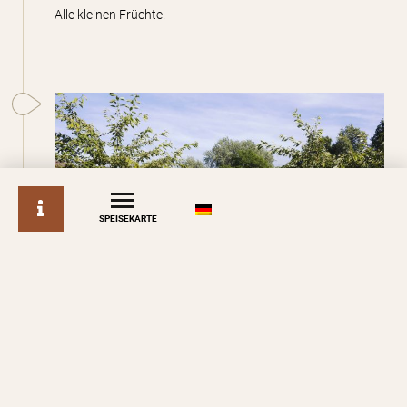
Alle kleinen Früchte.
Der Garten ist ganzjährig und täglich für Gruppen geöffnet
ERFAHREN SIE MEHR
Information
SPEISEKARTE
SOMMER
Aromatische Pflanzen und Minzen, Taglilien,
Montbretien, Lavendel, Dalhien, Schmucklilien,