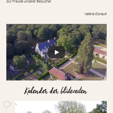
Zur Freude unserer Besucher.
Valérie Esnault
Kalender der blütezeiten
sch
Ankündigung der Schließung