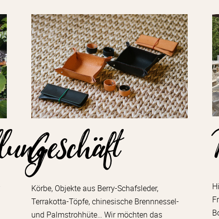
llung
Geschäft
H
3
Körbe, Objekte aus Berry-Schafsleder,
F
Terrakotta-Töpfe, chinesische Brennnessel-
B
und Palmstrohhüte… Wir möchten das