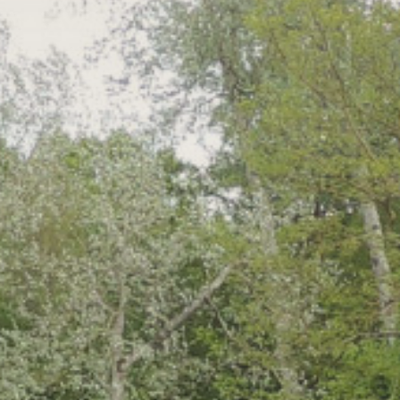
r
eöffnet