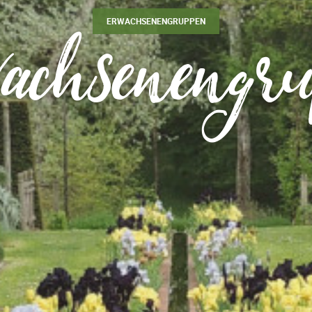
achsenengr
ERWACHSENENGRUPPEN