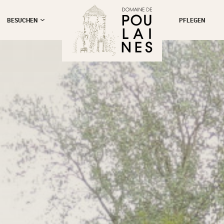
BESUCHEN
PFLEGEN
schließen
ie Gärten
mber
n die
n