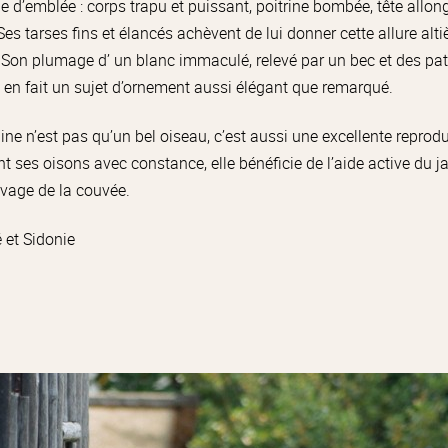
e d’emblée : corps trapu et puissant, poitrine bombée, tête allon
Ses tarses fins et élancés achèvent de lui donner cette allure alti
 Son plumage d’ un blanc immaculé, relevé par un bec et des pa
e, en fait un sujet d’ornement aussi élégant que remarqué.
ine n’est pas qu’un bel oiseau, c’est aussi une excellente reprod
t ses oisons avec constance, elle bénéficie de l’aide active du jar
evage de la couvée.
 et Sidonie