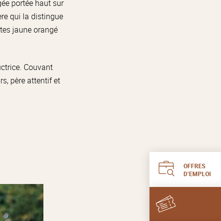
gée portée haut sur
ère qui la distingue
ttes jaune orangé
uctrice. Couvant
s, père attentif et
OFFRES
D’EMPLOI