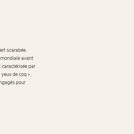
u
ert scarabée.
re mondiale avant
t caractérisée par
 yeux de coq » .
 engagés pour