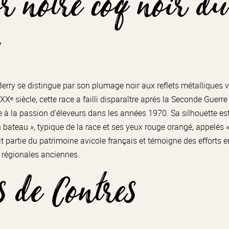
r notre coq noir d
y
Berry se distingue par son plumage noir aux reflets métalliques v
Xᵉ siècle, cette race a failli disparaître après la Seconde Guer
e à la passion d’éleveurs dans les années 1970. Sa silhouette es
 bateau », typique de la race et ses yeux rouge orangé, appelés «
ait partie du patrimoine avicole français et témoigne des efforts
s régionales anciennes.
s de Contres