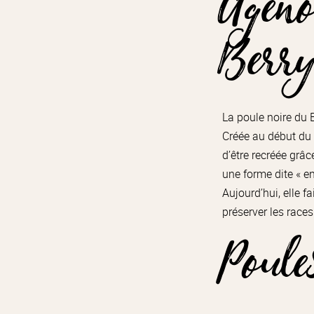
Ageno
Berr
La poule noire du 
Créée au début du X
d’être recréée grâc
une forme dite « en
Aujourd’hui, elle f
préserver les race
Poule