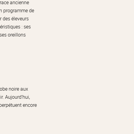
 race ancienne
d’un programme de
r des éleveurs
éristiques : ses
ses oreillons
robe noire aux
r. Aujourd’hui,
 perpétuent encore