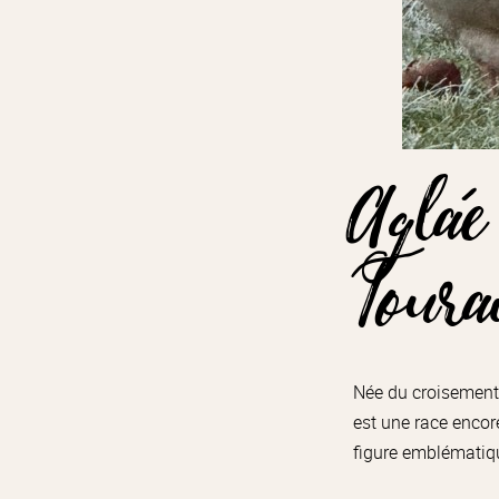
Aglaé
Toura
Née du croisement 
est une race encore
figure emblématiqu