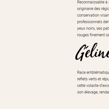
Reconnaissable à s
originaire des régi
conservation visan
professionnels deme
yeux noirs, ses pat
rouges finement sa
Gélin
Race emblématique 
reflets verts et ré
cette volaille d’e
son élevage, renda