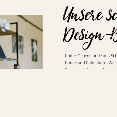
Unsere s
Design-
Körbe, Gegenstände aus Scha
Ramie und Palmstroh… Wir mö
Region würdigen und die Le
Außerdem bieten wir Ihnen e
Designern für die Domaine h
ENTDECKEN SIE UNSERE ONLI