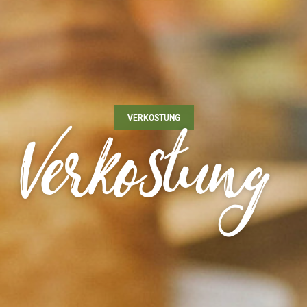
r
Verkostung
VERKOSTUNG
eöffnet