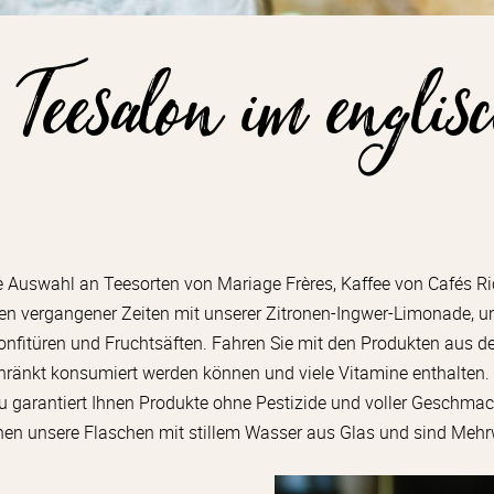
 Teesalon im englis
ne Auswahl an Teesorten von Mariage Frères, Kaffee von Cafés R
men vergangener Zeiten mit unserer Zitronen-Ingwer-Limonade, u
fitüren und Fruchtsäften. Fahren Sie mit den Produkten aus 
hränkt konsumiert werden können und viele Vitamine enthalten.
au garantiert Ihnen Produkte ohne Pestizide und voller Geschm
hen unsere Flaschen mit stillem Wasser aus Glas und sind Meh