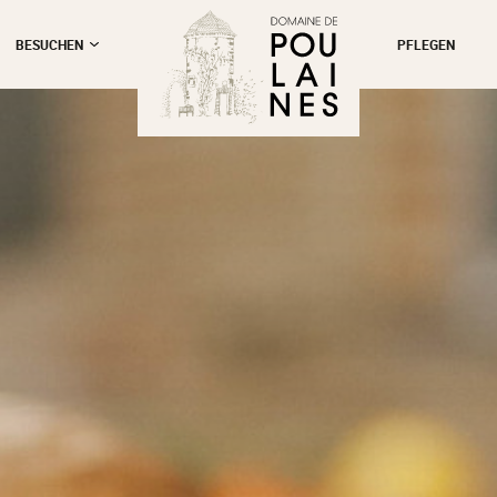
BESUCHEN
PFLEGEN
schließen
ie Gärten
mber
n die
n