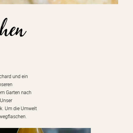
chen
ichard und ein
nseren
dem Garten nach
 Unser
ack. Um die Umwelt
rwegflaschen.