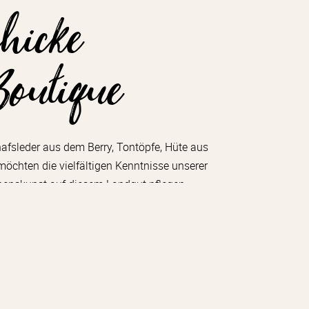
chicke
Boutique
fsleder aus dem Berry, Tontöpfe, Hüte aus
chten die vielfältigen Kenntnisse unserer
benskunst auf diesem Landgut pflegen.
ine Reihe von Objekten an, die von lokalen
ergestellt wurden.
NE-BOUTIQUE