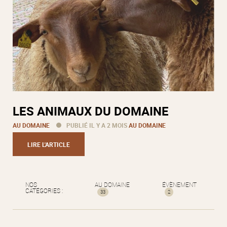
LES ANIMAUX DU DOMAINE
AU DOMAINE
PUBLIÉ IL Y A 2 MOIS
AU DOMAINE
LIRE L'ARTICLE
NOS
AU DOMAINE
ÉVÈNEMENT
CATÉGORIES :
33
2