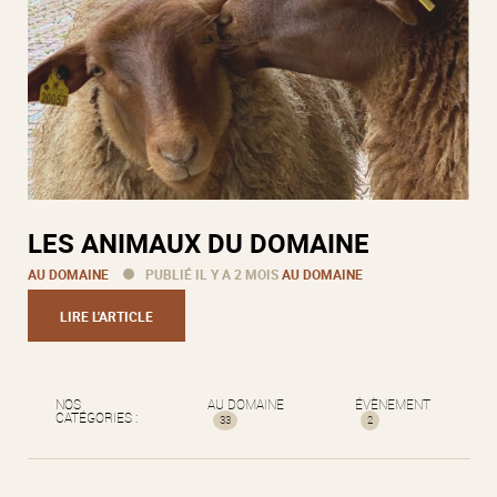
LES ANIMAUX DU DOMAINE
AU DOMAINE
PUBLIÉ IL Y A 2 MOIS
AU DOMAINE
LIRE L'ARTICLE
NOS
AU DOMAINE
ÉVÈNEMENT
CATÉGORIES :
33
2