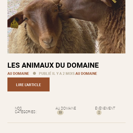
LES ANIMAUX DU DOMAINE
AU DOMAINE
PUBLIÉ IL Y A 2 MOIS
AU DOMAINE
LIRE L'ARTICLE
NOS
AU DOMAINE
ÉVÈNEMENT
CATÉGORIES :
33
2