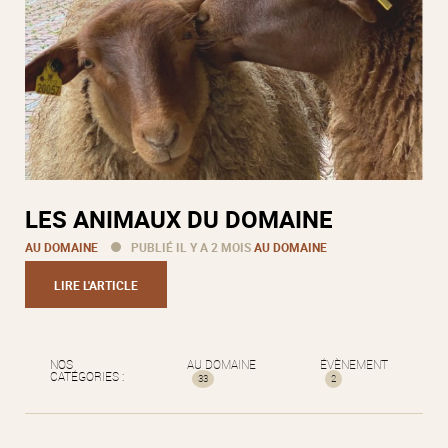
LES ANIMAUX DU DOMAINE
AU DOMAINE
PUBLIÉ IL Y A 2 MOIS
AU DOMAINE
LIRE L'ARTICLE
NOS
AU DOMAINE
ÉVÈNEMENT
CATÉGORIES :
33
2