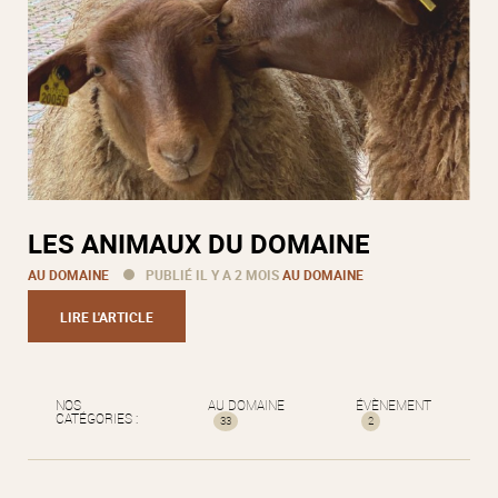
LES ANIMAUX DU DOMAINE
AU DOMAINE
PUBLIÉ IL Y A 2 MOIS
AU DOMAINE
LIRE L'ARTICLE
NOS
AU DOMAINE
ÉVÈNEMENT
CATÉGORIES :
33
2