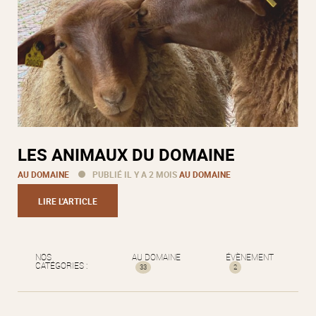
LES ANIMAUX DU DOMAINE
AU DOMAINE
PUBLIÉ IL Y A 2 MOIS
AU DOMAINE
LIRE L'ARTICLE
NOS
AU DOMAINE
ÉVÈNEMENT
CATÉGORIES :
33
2