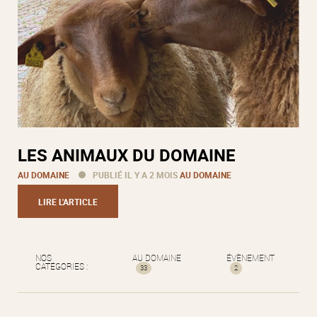
LES ANIMAUX DU DOMAINE
AU DOMAINE
PUBLIÉ IL Y A 2 MOIS
AU DOMAINE
LIRE L'ARTICLE
NOS
AU DOMAINE
ÉVÈNEMENT
CATÉGORIES :
33
2