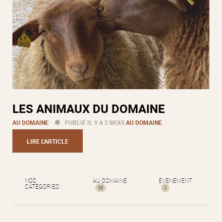
LES ANIMAUX DU DOMAINE
AU DOMAINE
PUBLIÉ IL Y A 2 MOIS
AU DOMAINE
LIRE L'ARTICLE
NOS
AU DOMAINE
ÉVÈNEMENT
CATÉGORIES :
33
2