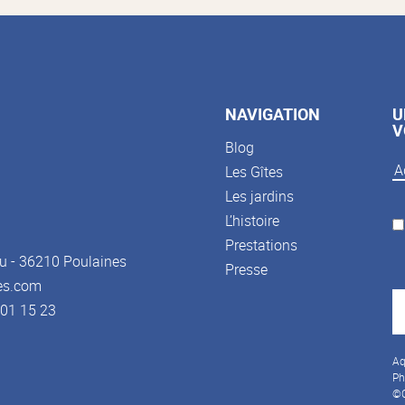
NAVIGATION
U
V
Blog
Les Gîtes
Les jardins
L’histoire
Prestations
u - 36210 Poulaines
Presse
es.com
3 01 15 23
Aq
Ph
©C