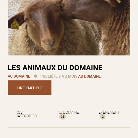
LES ANIMAUX DU DOMAINE
AU DOMAINE
PUBLIÉ IL Y A 2 MOIS
AU DOMAINE
LIRE L'ARTICLE
NOS
AU DOMAINE
ÉVÈNEMENT
CATÉGORIES :
33
2