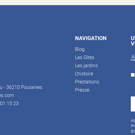
NAVIGATION
U
V
Blog
Les Gîtes
Les jardins
L’histoire
Prestations
u - 36210 Poulaines
Presse
es.com
3 01 15 23
Aq
Ph
©C