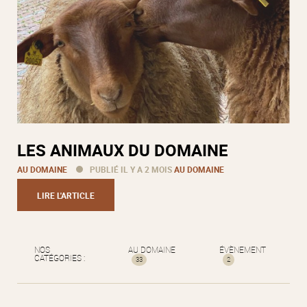
LES ANIMAUX DU DOMAINE
AU DOMAINE
PUBLIÉ IL Y A 2 MOIS
AU DOMAINE
LIRE L'ARTICLE
NOS
AU DOMAINE
ÉVÈNEMENT
CATÉGORIES :
33
2