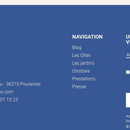
NAVIGATION
U
V
Blog
Les Gîtes
Les jardins
L’histoire
Prestations
u - 36210 Poulaines
Presse
es.com
3 01 15 23
Aq
Ph
©C