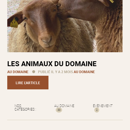
LES ANIMAUX DU DOMAINE
AU DOMAINE
PUBLIÉ IL Y A 2 MOIS
AU DOMAINE
LIRE L'ARTICLE
NOS
AU DOMAINE
ÉVÈNEMENT
CATÉGORIES :
33
2