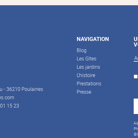
NAVIGATION
U
V
Blog
Les Gîtes
Les jardins
L’histoire
Prestations
u - 36210 Poulaines
Presse
es.com
3 01 15 23
Aq
Ph
©C