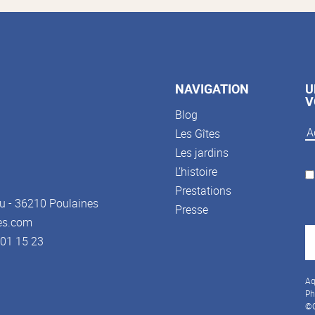
NAVIGATION
U
V
Blog
Les Gîtes
Les jardins
L’histoire
Prestations
u - 36210 Poulaines
Presse
es.com
3 01 15 23
Aq
Ph
©C