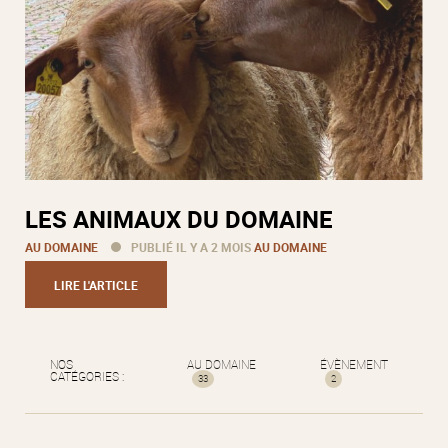
LES ANIMAUX DU DOMAINE
AU DOMAINE
PUBLIÉ IL Y A 2 MOIS
AU DOMAINE
LIRE L'ARTICLE
NOS
AU DOMAINE
ÉVÈNEMENT
CATÉGORIES :
33
2