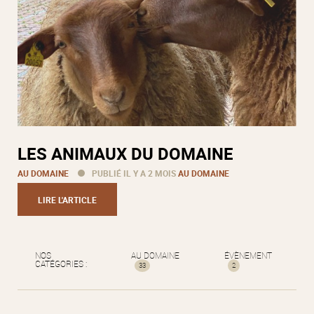
LES ANIMAUX DU DOMAINE
AU DOMAINE
PUBLIÉ IL Y A 2 MOIS
AU DOMAINE
LIRE L'ARTICLE
NOS
AU DOMAINE
ÉVÈNEMENT
CATÉGORIES :
33
2