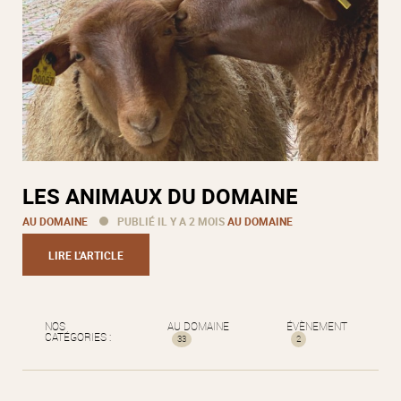
LES ANIMAUX DU DOMAINE
AU DOMAINE
PUBLIÉ IL Y A 2 MOIS
AU DOMAINE
LIRE L'ARTICLE
NOS
AU DOMAINE
ÉVÈNEMENT
CATÉGORIES :
33
2