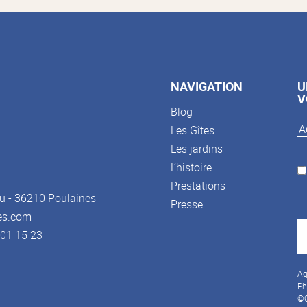
NAVIGATION
U
V
Blog
Les Gîtes
Les jardins
L’histoire
Prestations
u - 36210 Poulaines
Presse
es.com
3 01 15 23
Aq
Ph
©C