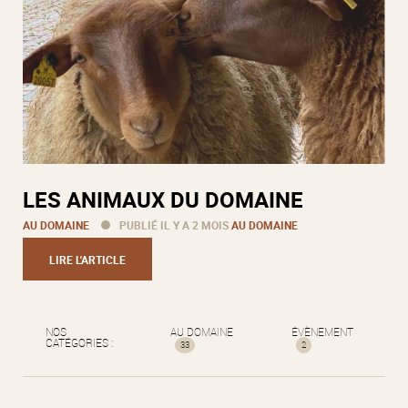
LES ANIMAUX DU DOMAINE
AU DOMAINE
PUBLIÉ IL Y A 2 MOIS
AU DOMAINE
LIRE L'ARTICLE
NOS
AU DOMAINE
ÉVÈNEMENT
CATÉGORIES :
33
2