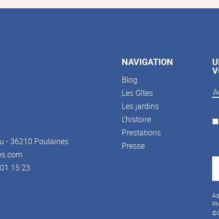
NAVIGATION
U
V
Blog
Les Gîtes
Les jardins
L’histoire
Prestations
u - 36210 Poulaines
Presse
es.com
3 01 15 23
Aq
Ph
©C