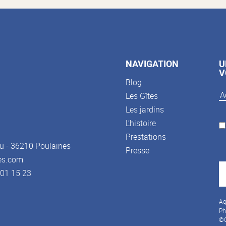
NAVIGATION
U
V
Blog
Les Gîtes
Les jardins
L’histoire
Prestations
u - 36210 Poulaines
Presse
es.com
3 01 15 23
Aq
Ph
©C