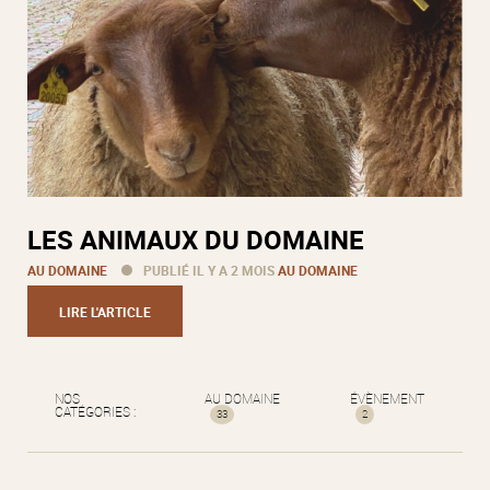
LES ANIMAUX DU DOMAINE
AU DOMAINE
PUBLIÉ IL Y A 2 MOIS
AU DOMAINE
LIRE L'ARTICLE
NOS
AU DOMAINE
ÉVÈNEMENT
CATÉGORIES :
33
2