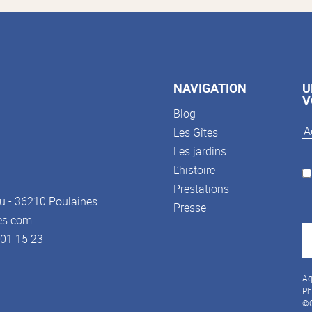
NAVIGATION
U
V
Blog
Les Gîtes
Les jardins
L’histoire
Prestations
u - 36210 Poulaines
Presse
es.com
3 01 15 23
Aq
Ph
©C