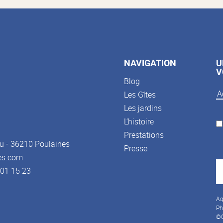
NAVIGATION
U
V
Blog
Les Gîtes
Les jardins
L’histoire
Prestations
u - 36210 Poulaines
Presse
es.com
3 01 15 23
Aq
Ph
©C