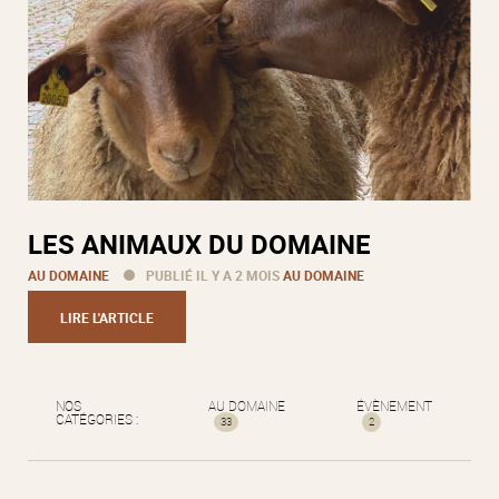
LES ANIMAUX DU DOMAINE
AU DOMAINE
PUBLIÉ IL Y A 2 MOIS
AU DOMAINE
LIRE L'ARTICLE
NOS
AU DOMAINE
ÉVÈNEMENT
CATÉGORIES :
33
2