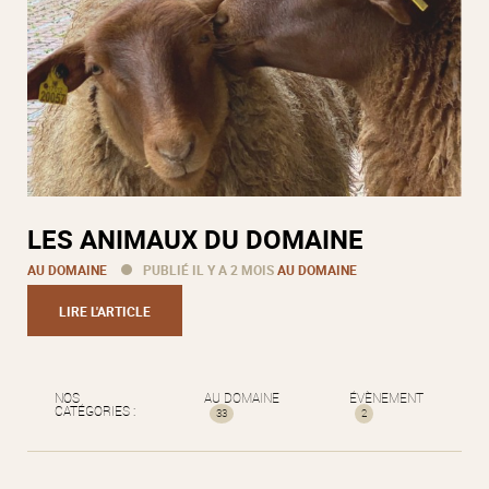
LES ANIMAUX DU DOMAINE
AU DOMAINE
PUBLIÉ IL Y A 2 MOIS
AU DOMAINE
LIRE L'ARTICLE
NOS
AU DOMAINE
ÉVÈNEMENT
CATÉGORIES :
33
2