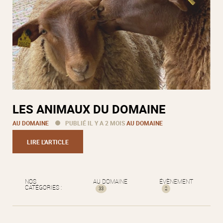
LES ANIMAUX DU DOMAINE
AU DOMAINE
PUBLIÉ IL Y A 2 MOIS
AU DOMAINE
LIRE L'ARTICLE
NOS
AU DOMAINE
ÉVÈNEMENT
CATÉGORIES :
33
2