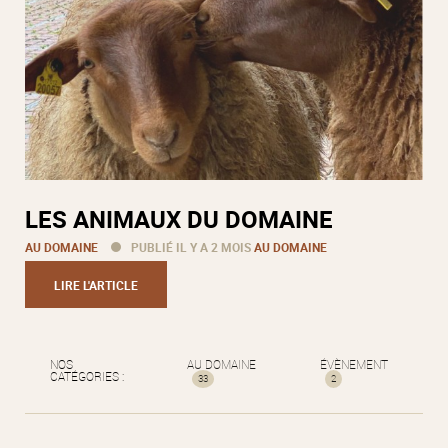
LES ANIMAUX DU DOMAINE
AU DOMAINE
PUBLIÉ IL Y A 2 MOIS
AU DOMAINE
LIRE L'ARTICLE
NOS
AU DOMAINE
ÉVÈNEMENT
CATÉGORIES :
33
2