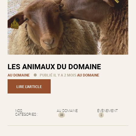
LES ANIMAUX DU DOMAINE
AU DOMAINE
PUBLIÉ IL Y A 2 MOIS
AU DOMAINE
LIRE L'ARTICLE
NOS
AU DOMAINE
ÉVÈNEMENT
CATÉGORIES :
33
2