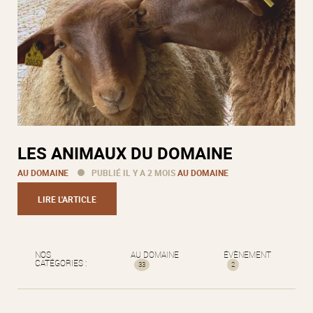
LES ANIMAUX DU DOMAINE
AU DOMAINE
PUBLIÉ IL Y A 2 MOIS
AU DOMAINE
LIRE L'ARTICLE
NOS
AU DOMAINE
ÉVÈNEMENT
CATÉGORIES :
33
2