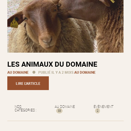
LES ANIMAUX DU DOMAINE
AU DOMAINE
PUBLIÉ IL Y A 2 MOIS
AU DOMAINE
LIRE L'ARTICLE
NOS
AU DOMAINE
ÉVÈNEMENT
CATÉGORIES :
33
2