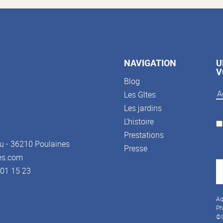
NAVIGATION
U
V
Blog
Les Gîtes
Les jardins
L’histoire
Prestations
u - 36210 Poulaines
Presse
es.com
3 01 15 23
Aq
Ph
©C